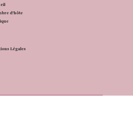
eil
bre d'hôte
ique
ions Légales